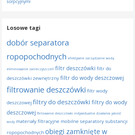
sorpcyjnymi
Losowe tagi
dobór separatora
ropopochodnych
efektywne zarządzanie wodą
filtr deszczówki
filtr do
eliminowanie zanieczyszczeń
filtr do wody deszczowej
deszczówki zewnętrzny
filtrowanie deszczówki
filtr wody
filtry do deszczówki
filtry do wody
deszczowej
deszczowej
flirtowanie deszczówki
indywidualne działania
jakość
materiały filtracyjne
mobilne separatory substancji
wody
obiegi zamknięte w
ropopochodnych