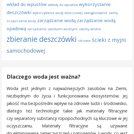
wkład do wpustów
wykorzystanie
wkłady do wpustów
deszczówki
wykorzystanie wody deszczowej
zaangażowanie
zalety
zarządzanie wodą
zarządzanie wodą
oczyszczania wody
opadową
zarządzanie zasobami wodnymi
zasoby wodne
zbieranie deszczówki
ścieki z myjni
zdrowie
samochodowej
Dlaczego woda jest ważna?
Woda jest jednym z najważniejszych zasobów na Ziemi,
niezbędnym do życia i funkcjonowania ekosystemów. Jej
jakość ma bezpośredni wpływ na zdrowie ludzi i środowisko,
dlatego też technologie takie jak materiały filtracyjne
czy separatory substancji ropopochodnych są kluczowe w jej
oczyszczaniu. Materiały filtracyjne są używane
do eliminowania zanieczyszczeń i patogenów z wody, co jest