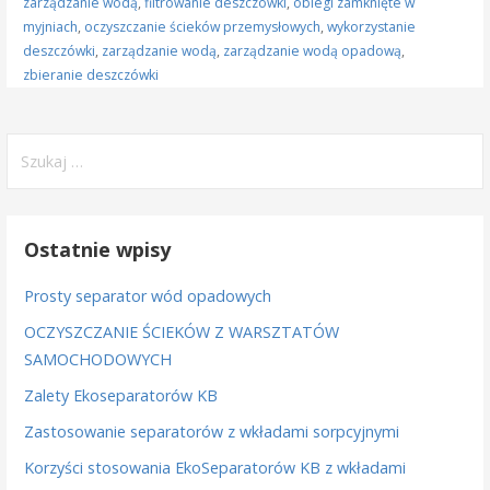
zarządzanie wodą
,
filtrowanie deszczówki
,
obiegi zamknięte w
myjniach
,
oczyszczanie ścieków przemysłowych
,
wykorzystanie
deszczówki
,
zarządzanie wodą
,
zarządzanie wodą opadową
,
zbieranie deszczówki
Szukaj:
Ostatnie wpisy
Prosty separator wód opadowych
OCZYSZCZANIE ŚCIEKÓW Z WARSZTATÓW
SAMOCHODOWYCH
Zalety Ekoseparatorów KB
Zastosowanie separatorów z wkładami sorpcyjnymi
Korzyści stosowania EkoSeparatorów KB z wkładami