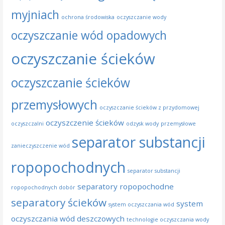
myjniach
ochrona środowiska
oczyszczanie wody
oczyszczanie wód opadowych
oczyszczanie ścieków
oczyszczanie ścieków
przemysłowych
oczyszczanie ścieków z przydomowej
oczyszczenie ścieków
oczyszczalni
odzysk wody
przemysłowe
separator substancji
zanieczyszczenie wód
ropopochodnych
separator substancji
separatory ropopochodne
ropopochodnych dobór
separatory ścieków
system
system oczyszczania wód
oczyszczania wód deszczowych
technologie oczyszczania wody